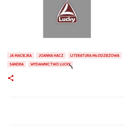
JA MACIEJKA
JOANNA HACZ
LITERATURA MŁODZIEŻOWA
SANDRA
WYDAWNICTWO LUCKY
K
o
m
e