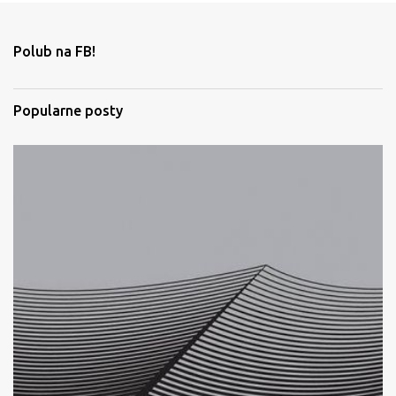
n
t
Polub na FB!
a
r
Popularne posty
z
e