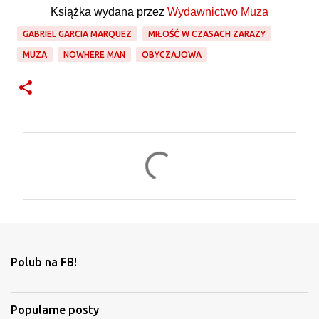
Książka wydana przez
Wydawnictwo Muza
GABRIEL GARCIA MARQUEZ
MIŁOŚĆ W CZASACH ZARAZY
MUZA
NOWHERE MAN
OBYCZAJOWA
K
o
m
e
n
t
Polub na FB!
a
r
Popularne posty
z