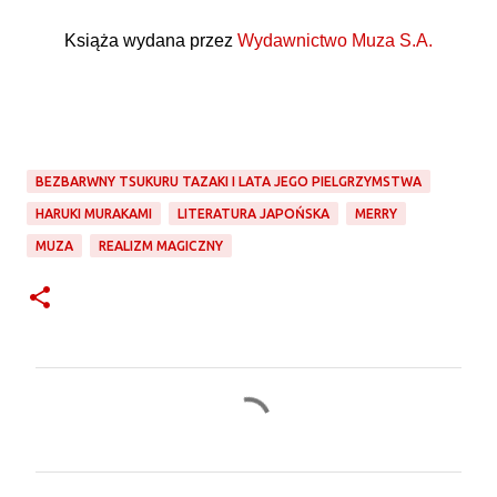
Książa wydana przez
Wydawnictwo Muza S.A.
BEZBARWNY TSUKURU TAZAKI I LATA JEGO PIELGRZYMSTWA
HARUKI MURAKAMI
LITERATURA JAPOŃSKA
MERRY
MUZA
REALIZM MAGICZNY
K
o
m
e