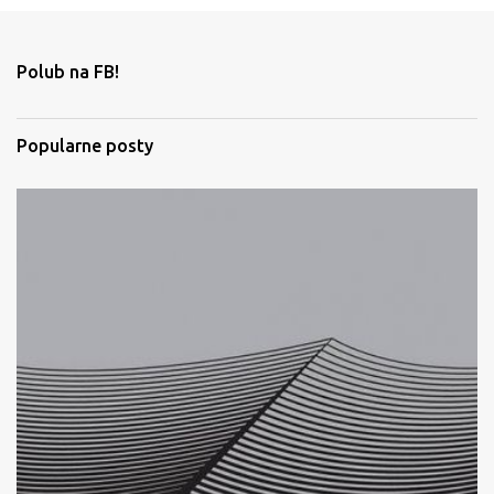
n
t
Polub na FB!
a
r
Popularne posty
z
e