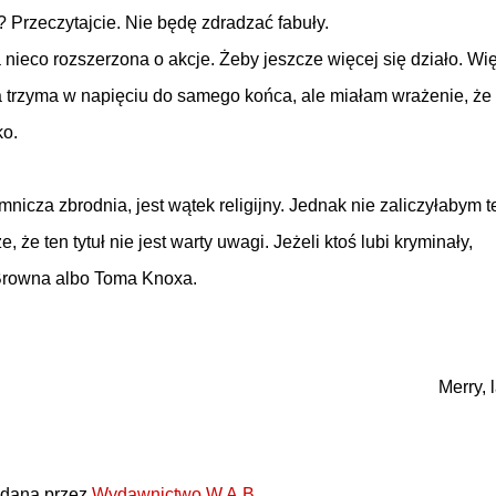
Przeczytajcie. Nie będę zdradzać fabuły.
nieco rozszerzona o akcje. Żeby jeszcze więcej się działo. Wi
kcja trzyma w napięciu do samego końca, ale miałam wrażenie, że
ko.
nicza zbrodnia, jest wątek religijny. Jednak nie zaliczyłabym t
że ten tytuł nie jest warty uwagi. Jeżeli ktoś lubi kryminały,
Browna albo Toma Knoxa.
Merry, 
ydana przez
Wydawnictwo W.A.B
.