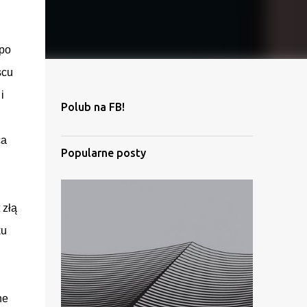
 po
scu
i
Polub na FB!
ca
Popularne posty
 złą
ku
ne