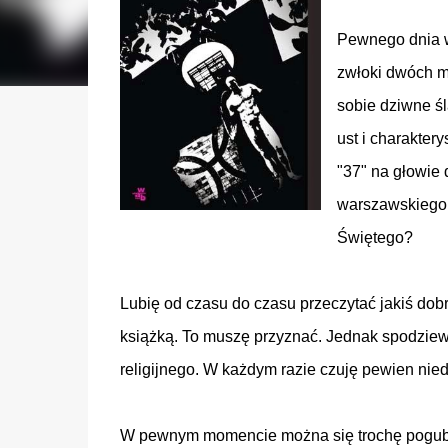
Pewnego dnia w
zwłoki dwóch m
sobie dziwne śl
ust i charaktery
"37" na głowie 
warszawskiego 
Świętego?
Lubię od czasu do czasu przeczytać jakiś dob
książką. To muszę przyznać. Jednak spodziew
religijnego. W każdym razie czuję pewien nied
W pewnym momencie można się trochę pogubić,