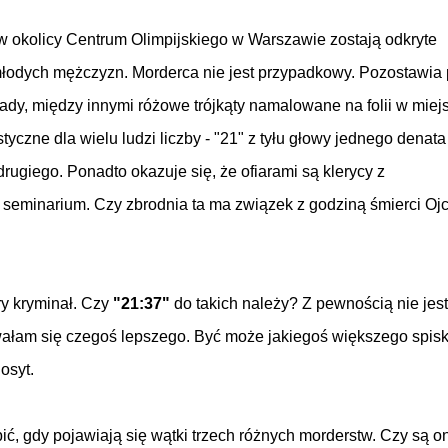
 okolicy Centrum Olimpijskiego w Warszawie zostają odkryte
łodych mężczyzn. Morderca nie jest przypadkowy. Pozostawia
ady, między innymi różowe trójkąty namalowane na folii w miej
styczne dla wielu ludzi liczby - "21" z tyłu głowy jednego denata 
drugiego. Ponadto okazuje się, że ofiarami są klerycy z
seminarium. Czy zbrodnia ta ma związek z godziną śmierci Oj
ry kryminał. Czy
"21:37"
do takich należy? Z pewnością nie jest
ałam się czegoś lepszego. Być może jakiegoś większego spis
osyt.
 gdy pojawiają się wątki trzech różnych morderstw. Czy są o