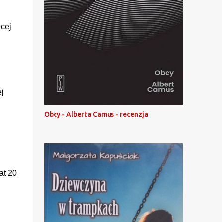
ęcej
ej
Obcy - Alberta Camus - recenzja
lat 20