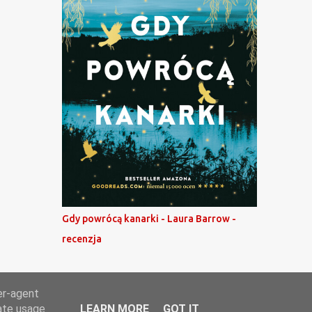
Gdy powrócą kanarki - Laura Barrow -
recenzja
er-agent
rate usage
LEARN MORE
GOT IT