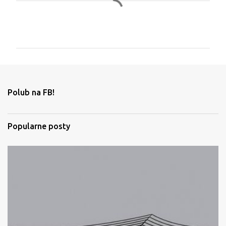
K
o
m
e
n
t
Polub na FB!
a
r
Popularne posty
z
e