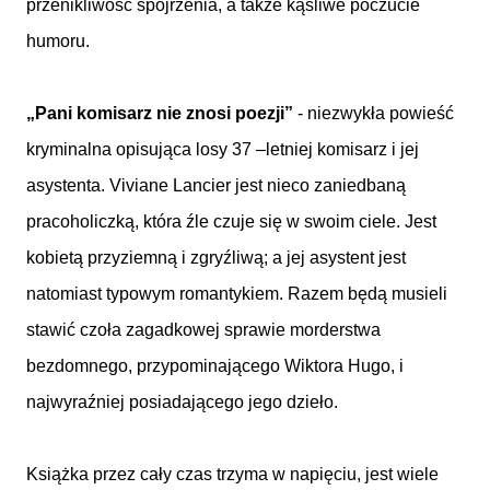
przenikliwość spojrzenia, a także kąśliwe poczucie
humoru.
„Pani komisarz nie znosi poezji”
- niezwykła powieść
kryminalna opisująca losy 37 –letniej komisarz i jej
asystenta. Viviane Lancier jest nieco zaniedbaną
pracoholiczką, która źle czuje się w swoim ciele. Jest
kobietą przyziemną i zgryźliwą; a jej asystent jest
natomiast typowym romantykiem. Razem będą musieli
stawić czoła zagadkowej sprawie morderstwa
bezdomnego, przypominającego Wiktora Hugo, i
najwyraźniej posiadającego jego dzieło.
Książka przez cały czas trzyma w napięciu, jest wiele