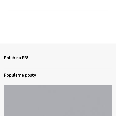
K
o
m
e
n
t
Polub na FB!
a
r
Popularne posty
z
e