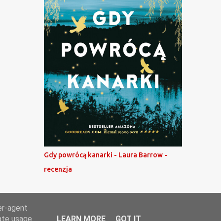
Gdy powrócą kanarki - Laura Barrow -
recenzja
er-agent
rate usage
LEARN MORE
GOT IT