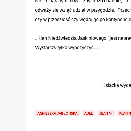
Nie chciałabym mówić zbyt dużo o fabule, – dla
odważy się wziąć udział w przygodzie. Przec
czy w przeszłość czy wędrując po kontynenci
,,Klan Niedźwiedzia Jaskiniowego’’ jest napraw
Wystarczy tylko wypożyczyć…
Książka wyda
AGNIESZKA JABŁOŃSKA
AUEL
JEAN M.
KLAN 