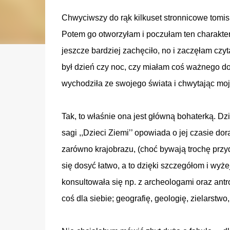
Chwyciwszy do rąk kilkuset stronnicowe tomi
Potem go otworzyłam i poczułam ten charaktery
jeszcze bardziej zachęciło, no i zaczęłam czyt
był dzień czy noc, czy miałam coś ważnego do 
wychodziła ze swojego świata i chwytając mo
Tak, to właśnie ona jest główną bohaterką. D
sagi ,,Dzieci Ziemi’’ opowiada o jej czasie do
zarówno krajobrazu, (choć bywają trochę przy
się dosyć łatwo, a to dzięki szczegółom i wyż
konsultowała się np. z archeologami oraz ant
coś dla siebie; geografię, geologię, zielarstwo