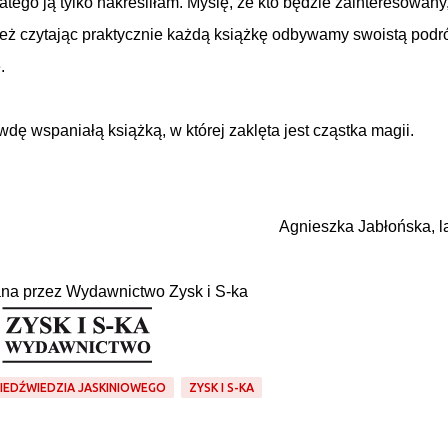
tego ją tylko nakreśliłam. Myślę, że kto będzie zainteresowany,
ież czytając praktycznie każdą książkę odbywamy swoistą podr
e.
dę wspaniałą książką, w której zaklęta jest cząstka magii.
Agnieszka Jabłońska, l
na przez Wydawnictwo Zysk i S-ka
NIEDŹWIEDZIA JASKINIOWEGO
ZYSK I S-KA