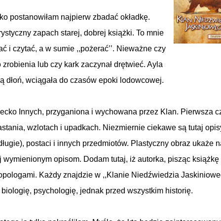
sko postanowiłam najpierw zbadać okładkę.
styczny zapach starej, dobrej książki. To mnie
ać i czytać, a w sumie ,,pożerać’’. Nieważne czy
zrobienia lub czy kark zaczynał drętwieć. Ayla
ją dłoń, wciągała do czasów epoki lodowcowej.
ziecko Innych, przyganiona i wychowana przez Klan. Pierwsza c
rastania, wzlotach i upadkach. Niezmiernie ciekawe są tutaj opis
długie), postaci i innych przedmiotów. Plastyczny obraz ukaże 
ej wymienionym opisom. Dodam tutaj, iż autorka, pisząc książkę
ropologami. Każdy znajdzie w ,,Klanie Niedźwiedzia Jaskiniowe
, biologię, psychologię, jednak przed wszystkim historię.