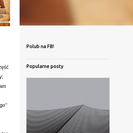
Polub na FB!
Popularne posty
zęść
y;
nam
go’’