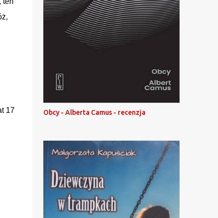
 ten
óż,
at 17
Obcy - Alberta Camus - recenzja