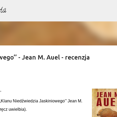
ta
Przejdź do głównej zawartości
ego’’ - Jean M. Auel - recenzja
’
,,Klanu Niedźwiedzia Jaskiniowego’’ Jean M.
ręcz uwielbia).