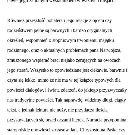
nawet jego zaufanym wysłannikiem w ważnych misjach.
Również przeszłość bohatera i jego relacje z ojcem czy
rodzeństwem pełne są barwnych i bardzo oryginalnych
określeń, wspomnień o stopniowym trwonieniu majątku
rodzinnego, oraz o aktualnych problemach pana Narwojsza,
zmuszonego wspierać braci niejako żerujących na owocach
jego starań. Wszystko to opowiedziane jest ciekawie, barwnie i
czyta się lekko, mimo że nie ma w tej książce typowych dla
powieści dialogów, i świata zdarzeń, do jakiego przyzwyczaiły
nas tradycyjne powieści. Tak naprawdę, widzimy długi, ciągły
tekst, a jednak lektura nie nuży, nie przytłacza ilością
przysuwających się przed oczami literek. Narracja przypomina
staropolskie opowieści z czasów Jana Chryzostoma Paska czy