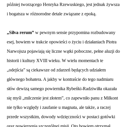
później tworzącego Henryka Rzewuskiego, jest jednak żywsza
i bogatsza w różnorodne detale związane z epoką.
„Silva rerum”
w pewnym sensie przypomina rozbudowany
esej, bowiem w trakcie opowieści o życiu i działaniach Piotra
Narwojsza pojawiają się liczne wątki poboczne, pełne aluzji do
historii i kultury XVIII wieku. W wielu momentach te
„odejścia” są ciekawsze od zdarzeń będących udziałem
głównego bohatera. A jakby w kontraście do tego nadmiaru
słów dewizą samego powiernika Rybeńki-Radziwiłła okazała
się myśl „milczenie jest złotem”, co zapewniło panu z Milkont
nie tylko względy i zaufanie u magnata, ale także, a raczej
przede wszystkim, dowody wdzięczności w postaci gotówki
oraz powierzenia szczególnej misji. Oto bowiem otrzymał