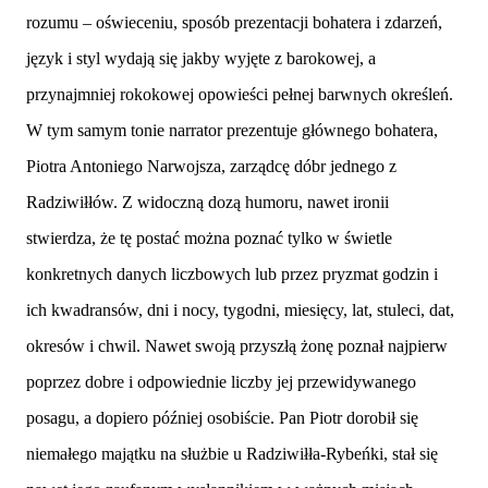
rozumu – oświeceniu, sposób prezentacji bohatera i zdarzeń,
język i styl wydają się jakby wyjęte z barokowej, a
przynajmniej rokokowej opowieści pełnej barwnych określeń.
W tym samym tonie narrator prezentuje głównego bohatera,
Piotra Antoniego Narwojsza, zarządcę dóbr jednego z
Radziwiłłów. Z widoczną dozą humoru, nawet ironii
stwierdza, że tę postać można poznać tylko w świetle
konkretnych danych liczbowych lub przez pryzmat godzin i
ich kwadransów, dni i nocy, tygodni, miesięcy, lat, stuleci, dat,
okresów i chwil. Nawet swoją przyszłą żonę poznał najpierw
poprzez dobre i odpowiednie liczby jej przewidywanego
posagu, a dopiero później osobiście. Pan Piotr dorobił się
niemałego majątku na służbie u Radziwiłła-Rybeńki, stał się