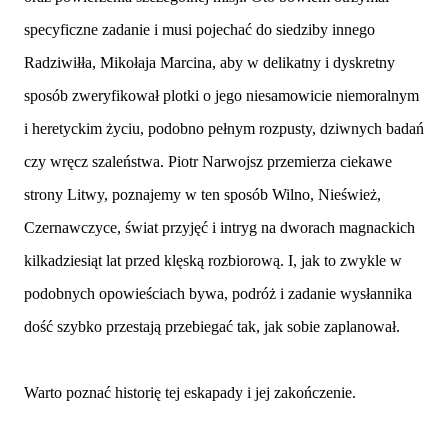
specyficzne zadanie i musi pojechać do siedziby innego
Radziwiłła, Mikołaja Marcina, aby w delikatny i dyskretny
sposób zweryfikował plotki o jego niesamowicie niemoralnym
i heretyckim życiu, podobno pełnym rozpusty, dziwnych badań
czy wręcz szaleństwa. Piotr Narwojsz przemierza ciekawe
strony Litwy, poznajemy w ten sposób Wilno, Nieśwież,
Czernawczyce, świat przyjęć i intryg na dworach magnackich
kilkadziesiąt lat przed klęską rozbiorową. I, jak to zwykle w
podobnych opowieściach bywa, podróż i zadanie wysłannika
dość szybko przestają przebiegać tak, jak sobie zaplanował.
Warto poznać historię tej eskapady i jej zakończenie.