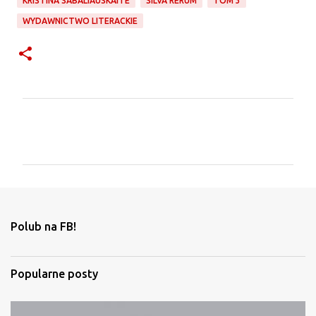
KRISTINA SABALIAUSKAITE
SILVA RERUM
TOM 3
WYDAWNICTWO LITERACKIE
K
o
m
e
n
t
Polub na FB!
a
r
Popularne posty
z
e