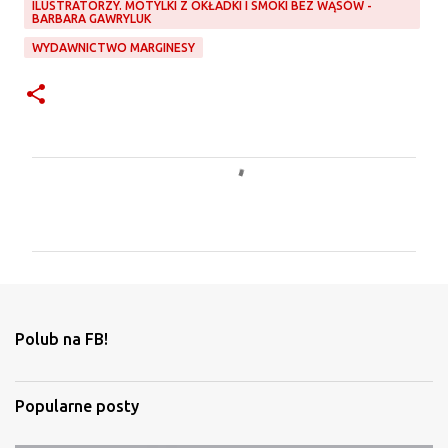
ILUSTRATORZY. MOTYLKI Z OKŁADKI I SMOKI BEZ WĄSÓW -
BARBARA GAWRYLUK
WYDAWNICTWO MARGINESY
K
o
m
e
n
t
Polub na FB!
a
r
Popularne posty
z
e