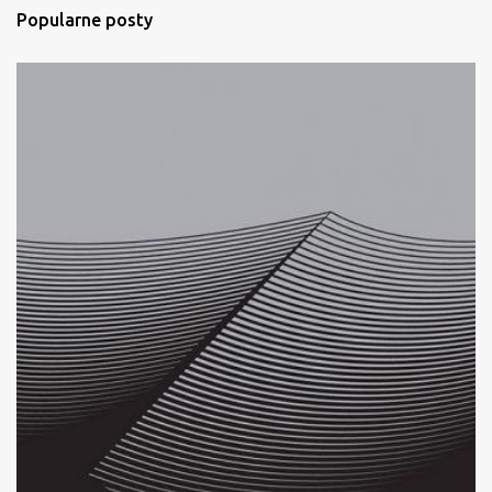
Popularne posty
z
e