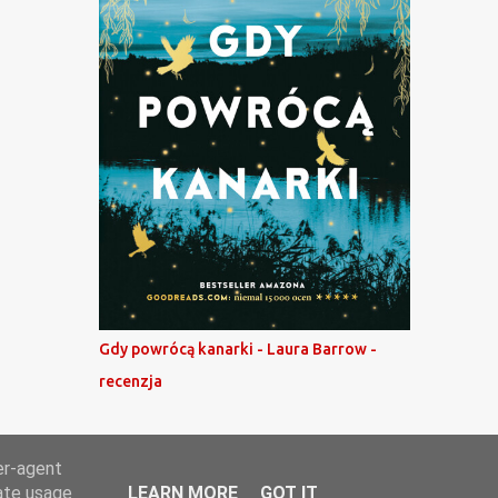
Gdy powrócą kanarki - Laura Barrow -
recenzja
er-agent
rate usage
LEARN MORE
GOT IT