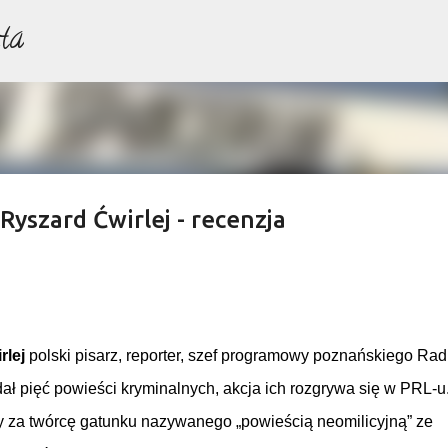
ta
Przejdź do głównej zawartości
Ryszard Ćwirlej - recenzja
rlej
polski pisarz, reporter, szef programowy poznańskiego Rad
ał pięć powieści kryminalnych, akcja ich rozgrywa się w PRL-u
 za twórcę gatunku nazywanego „powieścią neomilicyjną” ze