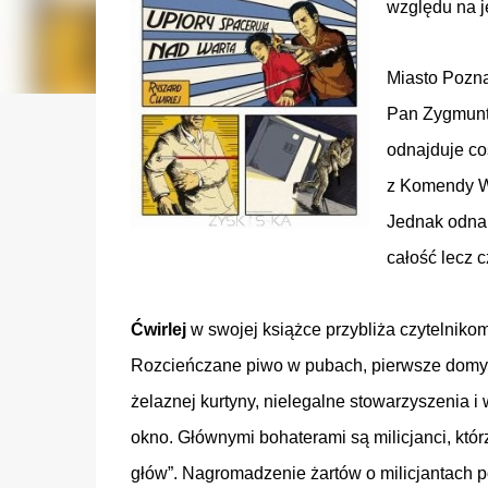
względu na j
Miasto Pozna
Pan Zygmunt 
odnajduje coś
z Komendy Wo
Jednak odnal
całość lecz 
Ćwirlej
w swojej książce przybliża czytelniko
Rozcieńczane piwo w pubach, pierwsze domy p
żelaznej kurtyny, nielegalne stowarzyszenia i 
okno. Głównymi bohaterami są milicjanci, któr
głów”. Nagromadzenie żartów o milicjantach 