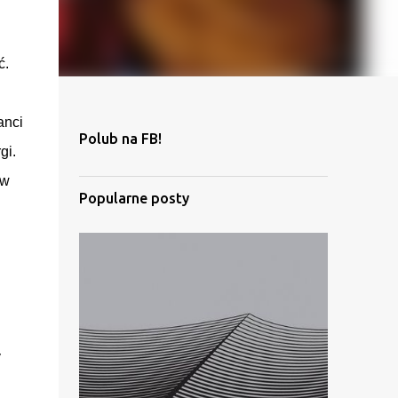
ć.
anci
Polub na FB!
gi.
 w
Popularne posty
y