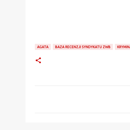
AGATA
BAZA RECENZJI SYNDYKATU ZWB
KRYMIN
K
o
m
e
n