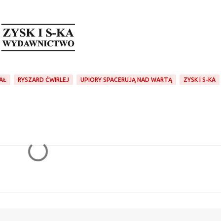
AŁ
RYSZARD ĆWIRLEJ
UPIORY SPACERUJĄ NAD WARTĄ
ZYSK I S-KA