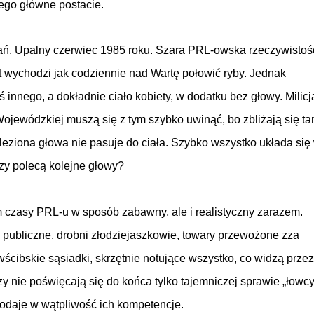
ego główne postacie.
ń. Upalny czerwiec 1985 roku. Szara PRL-owska rzeczywistoś
wychodzi jak codziennie nad Wartę połowić ryby. Jednak
 innego, a dokładnie ciało kobiety, w dodatku bez głowy. Milicj
jewódzkiej muszą się z tym szybko uwinąć, bo zbliżają się tar
eziona głowa nie pasuje do ciała. Szybko wszystko układa się
czy polecą kolejne głowy?
m czasy PRL-u w sposób zabawny, ale i realistyczny zarazem.
ubliczne, drobni złodziejaszkowie, towary przewożone zza
wścibskie sąsiadki, skrzętnie notujące wszystko, co widzą przez
zy nie poświęcają się do końca tylko tajemniczej sprawie „łowc
podaje w wątpliwość ich kompetencje.