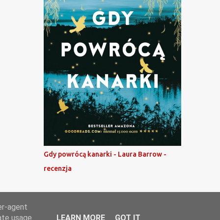
Gdy powrócą kanarki - Laura Barrow -
recenzja
er-agent
rate usage
LEARN MORE
GOT IT