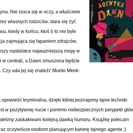
na. Nie rzuca się w oczy, a właściwie
ez własnych rodziców, stara się żyć
u, kiedy w końcu, ktoś (i to nie byle
acja zajmująca się łapaniem zdrajców,
szy nastolatce najważniejszą misję w
iki w centrali, a Dawn zmuszona będzie
 Czy uda jej się znaleźć Murdo Meek-
opowieść kryminalna, dzięki której poznajemy tajne techniki
st w pozytywnej nucie i pomimo niebezpiecznych perypetii głó
 jesteśmy zaskakiwani kolejną dawką humoru. Książkę polecam
az oczywiście osobom planującym karierę tajnego agenta :)