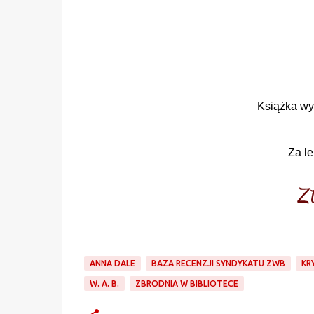
Książka wy
Za le
ANNA DALE
BAZA RECENZJI SYNDYKATU ZWB
KR
W. A. B.
ZBRODNIA W BIBLIOTECE