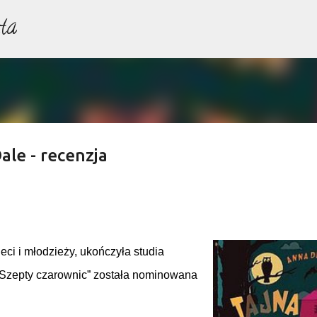
ta
Przejdź do głównej zawartości
le - recenzja
ieci i młodzieży, ukończyła studia
 ,,Szepty czarownic” została nominowana