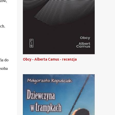
yków,
ch.
Obcy - Alberta Camus - recenzja
ia do
osoba