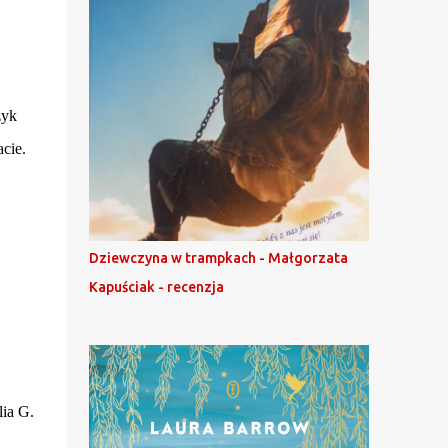
zyk
acie.
Dziewczyna w trampkach - Małgorzata
Kapuściak - recenzja
lia G.