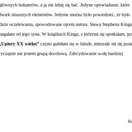
 głównych bohaterów, a ja nie lubię się bać. Jedyne opowiadanie, które
lwiek strasznych elementów. Jedynie można było powiedzieć, że było
za duże oczekiwania, spowodowane ojcem autora. Sława Stephena Kinga
gałam od jego syna. W książkach Kinga, z którymi się spotkałam, ję
„Upiory XX wieku”
często gubiłam się w fabule, mieszały mi się post
wyczajnie nie jestem grupą docelową. Zdecydowanie wolę bardziej
Ju