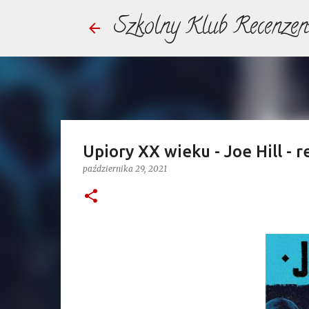
Szkolny Klub Recenzen
Upiory XX wieku - Joe Hill - r
października 29, 2021