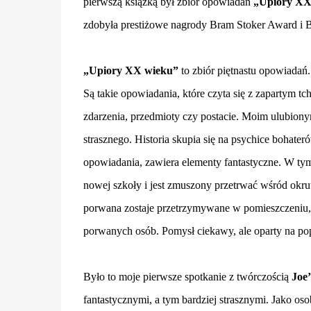
pierwszą książką był zbiór opowiadań
„Upiory XX
zdobyła prestiżowe nagrody Bram Stoker Award i B
„Upiory XX wieku”
to zbiór piętnastu opowiadań
Są takie opowiadania, które czyta się z zapartym tc
zdarzenia, przedmioty czy postacie. Moim ulubionym
strasznego. Historia skupia się na psychice bohateró
opowiadania, zawiera elementy fantastyczne. W ty
nowej szkoły i jest zmuszony przetrwać wśród okr
porwana zostaje przetrzymywane w pomieszczeniu, gd
porwanych osób. Pomysł ciekawy, ale oparty na po
Było to moje pierwsze spotkanie z twórczością
Joe’
fantastycznymi, a tym bardziej strasznymi. Jako os