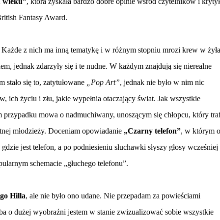
 wieku”
, która zyskała bardzo dobre opinie wśród czytelników i kryt
ritish Fantasy Award.
. Każde z nich ma inną tematykę i w różnym stopniu mrozi krew w żyła
hem, jednak zdarzyły się i te nudne. W każdym znajdują się nierealne
 stało się to, zatytułowane
„Pop Art”
, jednak nie było w nim nic
w, ich życiu i złu, jakie wypełnia otaczający świat. Jak wszystkie
m przypadku mowa o nadmuchiwany, unoszącym się chłopcu, który traf
utnej młodzieży. Doceniam opowiadanie
„Czarny telefon”
, w którym 
zie jest telefon, a po podniesieniu słuchawki słyszy głosy wcześniej
pularnym schemacie „głuchego telefonu”.
go Hilla
, ale nie było ono udane. Nie przepadam za powieściami
oba o dużej wyobraźni jestem w stanie zwizualizować sobie wszystkie