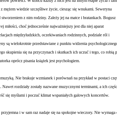
erów powieści. W końcu każdy z nich jest na innym etapie życia i fami
 z mężem wiedzie szczęśliwe życie, ciesząc się wnukami. Seweryna
ad stworzeniem z nim rodziny. Zależy jej na matce i bratankach. Bogusz
j miłości, choć jednocześnie najważniejszy jest dla niej aparat
acjach międzyludzkich, oczekiwaniach rodzinnych, podziale ról i
ny są wielokrotnie przedstawiane z punktu widzenia psychologiczneg
go skupienia się na przyczynach i skutkach ich uczuć i tego, co robią 
torka oprócz pisania książek jest psychologiem.
 z muzyką. Nie brakuje wzmianek i porównań na przykład w postaci czę
. Nawet rozdziały zostały nazwane muzycznymi terminami, a ich częśc
ść się myślami i poczuć klimat wspaniałych galowych koncertów.
o przyjemna i w sam raz nadaje się na spokojne wieczory. Nie wymaga