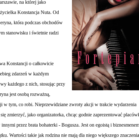
szawie, na której jako
ożycielka Konstancja Nuta. Od
eweryna, która podczas obchodów
m stanowisku i świetnie radzi
wa Konstancji o całkowicie
zebieg zdarzeń w każdym
ywy każdego z nich, stosując przy
yna jest osobą rozważną,
i w tym, co robi. Nieprzewidziane zwroty akcji w trakcie wydarzenia
 się zmierzyć, jako organizatorka, chcąc godnie zaprezentować placów
 innymi przez brata bohaterki - Bogusza. Jest on egoistą i biznesmene
u. Wartości takie jak rodzina nie mają dla niego większego znaczenia