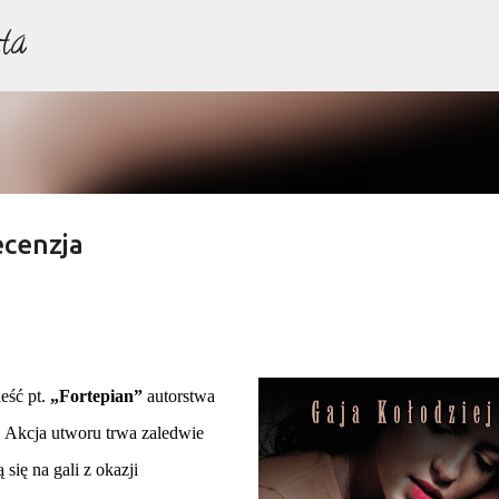
ta
Przejdź do głównej zawartości
ecenzja
eść pt.
„Fortepian”
autorstwa
. Akcja utworu trwa zaledwie
się na gali z okazji