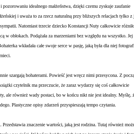
i pozorowaniu idealnego małżeństwa, dzięki czemu zyskuje zaufanie
eńskiej i uważa to za rzecz naturalną przy bliższych relacjach tylko z 
sympatii. Natomiast trzecie dziecko Konstancji Nuty całkowicie różniło
jącą w obłokach. Podążała za marzeniami bez względu na wszystko. Jej
terka wkładała całe swoje serce w pasję, jaką była dla niej fotografi
mieci.
nnie szargają bohaterami. Powieść jest wręcz nimi przesycona. Z pocz
książki czytelnik ma przeczucie, że zaraz wydarzy się coś całkowicie
ty, ale również wady postaci, bo w końcu nikt nie jest idealny. Myślę, 
dego. Plastyczne opisy zdarzeń przyspieszają tempo czytania.
ji. Przedstawia znaczenie wartości, jaką jest rodzina. Tutaj również moż