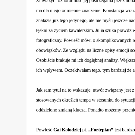
zauważyć różnorodność jej postrzegania przez bohat
ma dla niego odmienne znaczenie. Konstancja wraz
znalazła już tego jedynego, ale nie myśli jeszcze n
tęskni za życiem kawalerskim. Julia szuka prawdziwe
fotograficzny. Powieść mówi o skomplikowanych rel
obowiązków. Ze względu na liczne opisy emocji sce
Osobiście brakuje mi ich dogłębnej analizy. Większe
ich wpływem. Oczekiwałam tego, tym bardziej że au
Jak sam tytuł na to wskazuje, utwór związany jest
stosowanych określeń tempa w stosunku do sytuacji
oddzielono zmianą klucza. Ponadto możemy przenie
Powieść
Gai Kołodziej
pt.
„Fortepian”
jest bardz