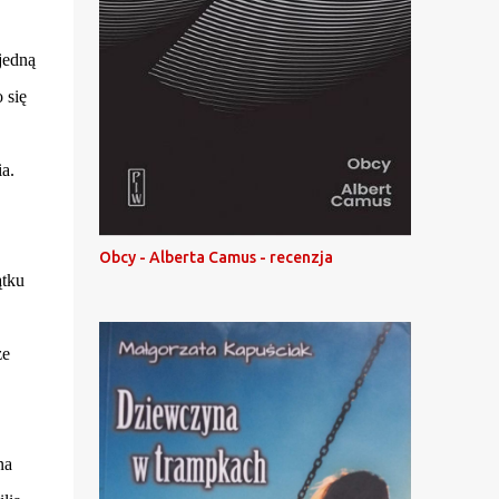
jedną
 się
a.
Obcy - Alberta Camus - recenzja
ątku
że
na