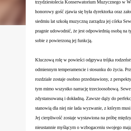
trzydziestolecia Konserwatorium Muzycznego w War
honorowy gość zjawia się była dyrektorka oraz zał
siedmiu lat szkołą muzyczną zarządza jej córka S
pragnie udowodnić, że jest odpowiednią osobą na ty
sobie z powierzoną jej funkcją.
Kluczową rolę w powieści odgrywa trójka rodzeńst
odmiennym temperamencie i stosunku do życia. Pr
rozdziale zostaje osobno przedstawiony, z perspekt
tym mimo wszystko narrację trzecioosobową. Sewer
zdystansowaną i dokładną. Zawsze dąży do perfekcj
stanowią dla niej nie lada wyzwanie, z którym musi
Jej cierpliwość zostaje wystawiona na próbę między
nieustannie myślącym o wzbogaceniu swojego majątk