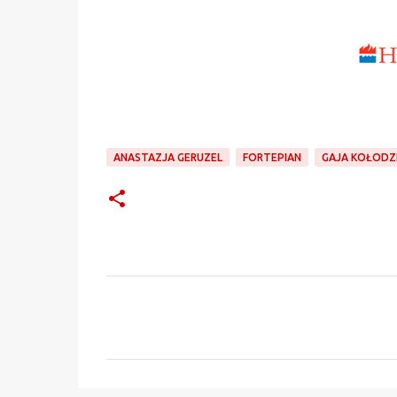
ANASTAZJA GERUZEL
FORTEPIAN
GAJA KOŁODZ
K
o
m
e