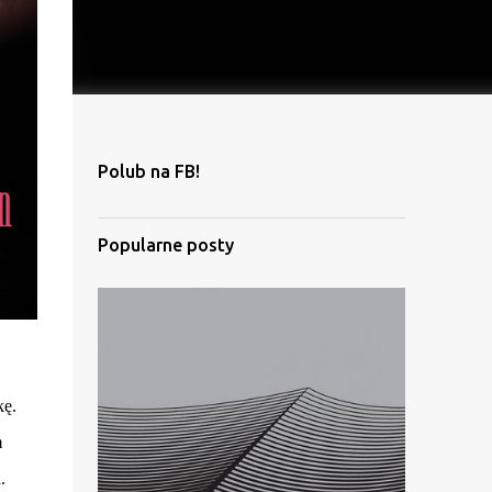
Polub na FB!
Popularne posty
kę.
m
.