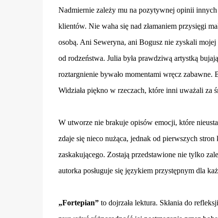
Nadmiernie zależy mu na pozytywnej opinii innych 
klientów. Nie waha się nad złamaniem przysięgi małż
osobą. Ani Seweryna, ani Bogusz nie zyskali mojej 
od rodzeństwa. Julia była prawdziwą artystką buja
roztargnienie bywało momentami wręcz zabawne. Boha
Widziała piękno w rzeczach, które inni uważali za ś
W utworze nie brakuje opisów emocji, które nieusta
zdaje się nieco nużąca, jednak od pierwszych stron 
zaskakującego. Zostają przedstawione nie tylko zale
autorka posługuje się językiem przystępnym dla każ
„Fortepian”
to dojrzała lektura. Skłania do refleks