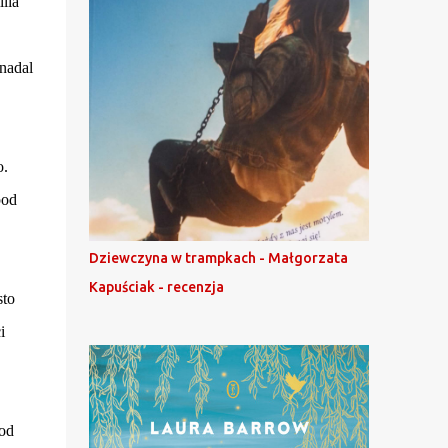
lia
 nadal
o.
pod
Dziewczyna w trampkach - Małgorzata
Kapuściak - recenzja
sto
i
 od