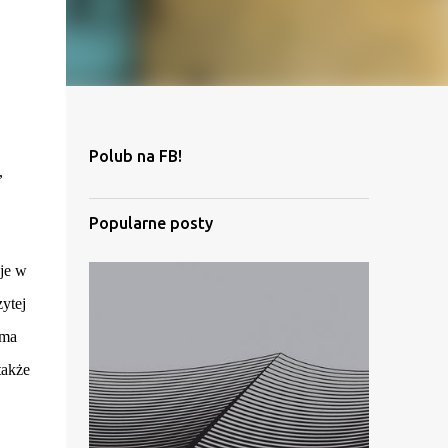
Polub na FB!
,
Popularne posty
je w
ytej
ama
także