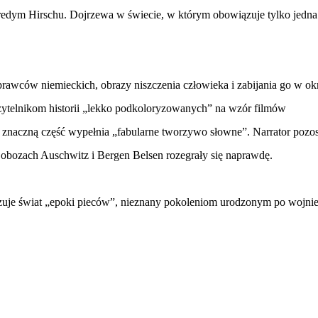
dym Hirschu. Dojrzewa w świecie, w którym obowiązuje tylko jedna
prawców niemieckich, obrazy niszczenia człowieka i zabijania go w ok
zytelnikom historii
„
lekko podkoloryzowanych
”
na wzór filmów
znaczną część wypełnia „fabularne tworzywo słowne”. Narrator pozos
obozach Auschwitz i Bergen Belsen rozegrały się naprawdę.
azuje świat „epoki pieców”, nieznany pokoleniom urodzonym po wojnie