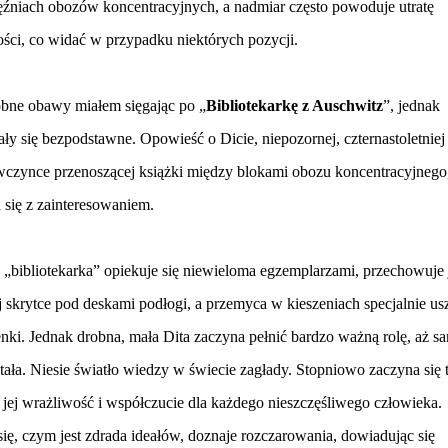
ęźniach obozów koncentracyjnych, a nadmiar często powoduje utratę
ości, co widać w przypadku niektórych pozycji.
bne obawy miałem sięgając po
„
Bibliotekarkę z Auschwitz
”
, jednak
ły się bezpodstawne. Opowieść o Dicie, niepozornej, czternastoletniej
wczynce przenoszącej książki między blokami obozu koncentracyjnego
 się z zainteresowaniem.
 „bibliotekarka” opiekuje się niewieloma egzemplarzami, przechowuje 
j skrytce pod deskami podłogi, a przemyca w kieszeniach specjalnie usz
enki. Jednak drobna, mała Dita zaczyna pełnić bardzo ważną rolę, aż s
stała. Niesie światło wiedzy w świecie zagłady. Stopniowo zaczyna się 
ie jej wrażliwość i współczucie dla każdego nieszczęśliwego człowieka.
ę, czym jest zdrada ideałów, doznaje rozczarowania, dowiadując się