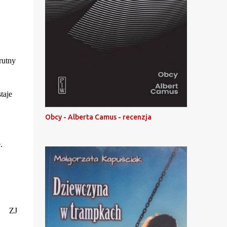
rutny
taje
Obcy - Alberta Camus - recenzja
.
ZJ