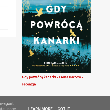
Gdy powrócą kanarki - Laura Barrow -
recenzja
er-agent
rate usage
LEARN MORE
GOT IT