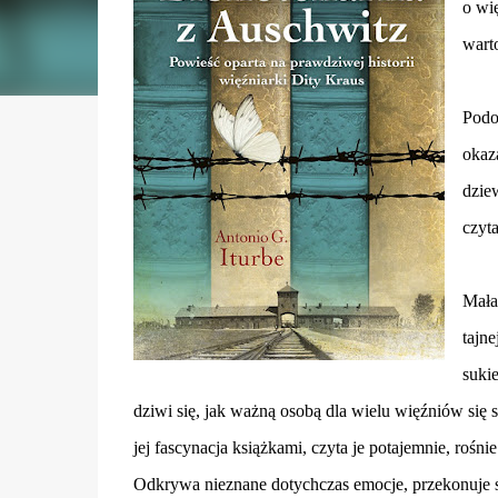
o wi
wart
Podo
okaza
dzie
czyta
Mała
tajne
suki
dziwi się, jak ważną osobą dla wielu więźniów się 
jej fascynacja książkami, czyta je potajemnie, rośn
Odkrywa nieznane dotychczas emocje, przekonuje si